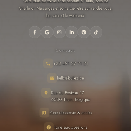
Votre bulle de calme et de sérénité à Thuin, près de
Charleroi. Massages et soins bien-être sur rendez-vous,
les soirs et le week-end.
Contact
+32 491 27 71 21
hello@bullez.be
Rue du Fosteau 17
6530 Thuin, Belgique
Zone desservie & accès
Foire aux questions