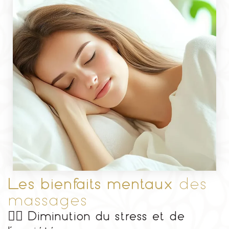
Les bienfaits mentaux
des
massages
🧘‍♀️
Diminution du stress et de