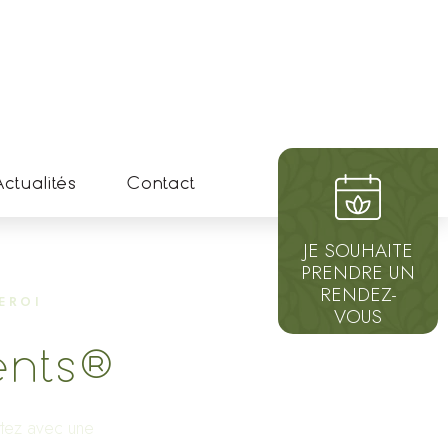
ctualités
Contact
JE SOUHAITE
PRENDRE UN
RENDEZ-
EROI
VOUS
ents®
rtez avec une