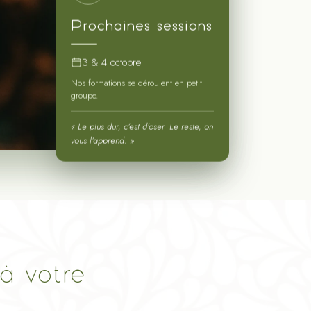
Prochaines sessions
3 & 4 octobre
Nos formations se déroulent en petit
groupe.
« Le plus dur, c’est d’oser. Le reste, on
vous l’apprend. »
à votre