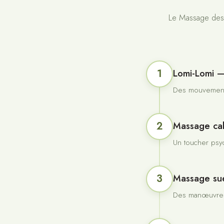
Le Massage des 5
1
Lomi-Lomi 
Des mouvements 
2
Massage cal
Un toucher psyc
3
Massage su
Des manœuvres 