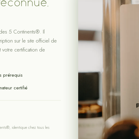
reconnue,
 des 5 Continents®. Il
ption sur le site officiel de
votre certification de
s prérequis
ateur certifié
nents®, identique chez tous les