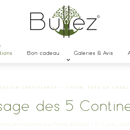
tions
Bon cadeau
Galeries & Avis
A
MATION CERTIFIANTE — THUIN, PRÈS DE CHARL
age des 5 Contin
ommençait simplement avec l’envie d’évoluer ? En 2 jours, repa