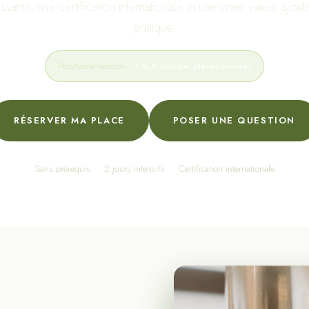
ssante, une certification internationale et une vraie valeur ajou
pratique.
Prochaine session :
3 & 4 octobre
·
places limitées
RÉSERVER MA PLACE
POSER UNE QUESTION
Sans prérequis
·
2 jours intensifs
·
Certification internationale