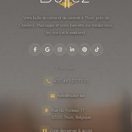
Votre bulle de calme et de sérénité à Thuin, près de
Charleroi. Massages et soins bien-être sur rendez-vous,
les soirs et le week-end.
Contact
+32 491 27 71 21
hello@bullez.be
Rue du Fosteau 17
6530 Thuin, Belgique
Zone desservie & accès