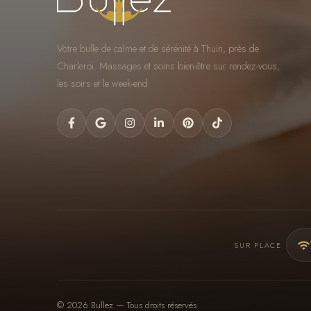
Votre bulle de calme et de sérénité à Thuin, près de
Charleroi. Massages et soins bien-être sur rendez-vous,
les soirs et le week-end.
SUR PLACE
© 2026 Bullez — Tous droits réservés