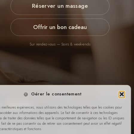
Réserver un massage
Offrir un bon cadeau
Sur rendez-vous — Soirs & week-ends
Gérer le consentement
Virement
es meilleures expériences, nous utilisons des technologies telles que les cookies pour
 accéder aux informations des appareils. Le fait de consentir à ces technologies
a de traiter des données telles que le comportement de navigation ou les ID uniques
Le fait de ne pas consentir ou de retirer son consentement peut avoir un effet négatif
caractéristiques et fonctions.
Mentions légales
Politique de cookies
Lexique