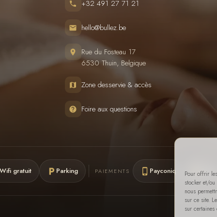
+32 491 27 71 21
hello@bullez.be
Rue du Fosteau 17
6530 Thuin, Belgique
Zone desservie & accès
Foire aux questions
Wifi gratuit
Parking
Payconiq
Cash
PAIEMENTS
Pour offrir l
stocker et/ou
nous permettr
sur ce site. 
sur certaines 