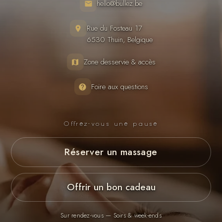
hello@bullez.be
Rue du Fosteau 17
6530 Thuin, Belgique
Zone desservie & accès
Foire aux questions
Offrez-vous une pause
Réserver un massage
Offrir un bon cadeau
Sur rendez-vous — Soirs & week-ends