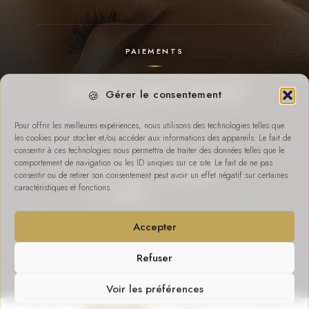
PAIEMENTS
Payconiq
Cash
Virement
Gérer le consentement
Pour offrir les meilleures expériences, nous utilisons des technologies telles que
SUR PLACE
les cookies pour stocker et/ou accéder aux informations des appareils. Le fait de
consentir à ces technologies nous permettra de traiter des données telles que le
comportement de navigation ou les ID uniques sur ce site. Le fait de ne pas
Wifi
Parking
consentir ou de retirer son consentement peut avoir un effet négatif sur certaines
caractéristiques et fonctions.
gratuit
Accepter
© 2026 Bullez — Tous droits réservés
Refuser
Mentions légales
Politique de cookies
Lexique
Voir les préférences