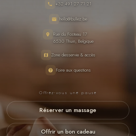
+32 491 27 71 21
hello@bullez.be
Rue du Fosteau 17
6530 Thuin, Belgique
Zone desservie & accès
Foire aux questions
Offrez-vous une pause
Réserver un massage
Offrir un bon cadeau