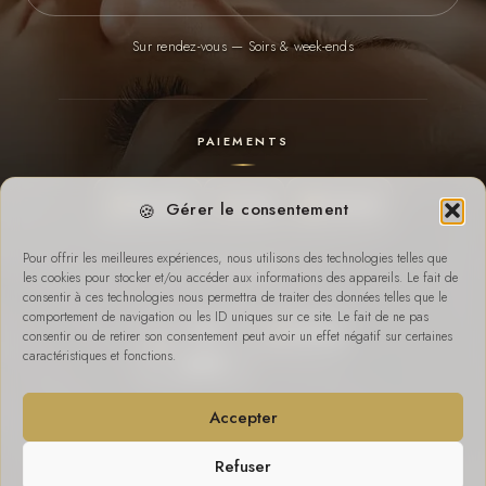
Sur rendez-vous — Soirs & week-ends
PAIEMENTS
Payconiq
Cash
Virement
Gérer le consentement
Pour offrir les meilleures expériences, nous utilisons des technologies telles que
SUR PLACE
les cookies pour stocker et/ou accéder aux informations des appareils. Le fait de
consentir à ces technologies nous permettra de traiter des données telles que le
comportement de navigation ou les ID uniques sur ce site. Le fait de ne pas
Wifi
Parking
consentir ou de retirer son consentement peut avoir un effet négatif sur certaines
caractéristiques et fonctions.
gratuit
Accepter
© 2026 Bullez — Tous droits réservés
Refuser