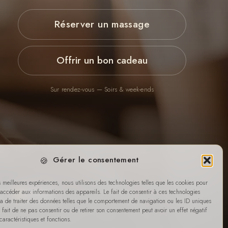
Réserver un massage
Offrir un bon cadeau
Sur rendez-vous — Soirs & week-ends
Gérer le consentement
es meilleures expériences, nous utilisons des technologies telles que les cookies pour
 accéder aux informations des appareils. Le fait de consentir à ces technologies
Virement
a de traiter des données telles que le comportement de navigation ou les ID uniques
Le fait de ne pas consentir ou de retirer son consentement peut avoir un effet négatif
caractéristiques et fonctions.