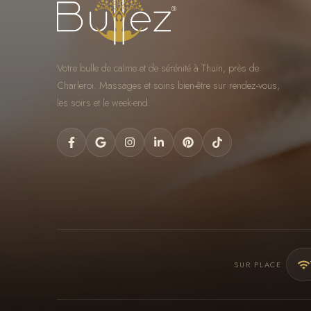
Votre bulle de calme et de sérénité à Thuin, près de
Charleroi. Massages et soins bien-être sur rendez-vous,
les soirs et le week-end.
SUR PLACE