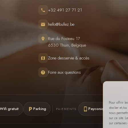
+32 491 27 71 21
hello@bullez.be
Rue du Fosteau 17
6530 Thuin, Belgique
Zone desservie & accès
Foire aux questions
Pour offrir l
stocker et/ou
Wifi gratuit
Parking
Payconiq
Cash
PAIEMENTS
nous permettr
sur ce site. 
sur certaines 