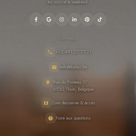
les soirs et le week-end.
Contact
+32 491 27 71 21
hello@bullez.be
Rue du Fosteau 17
6530 Thuin, Belgique
Zone desservie & accès
Foire aux questions