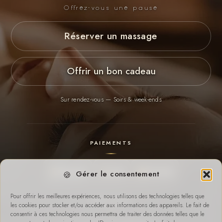
Offrez-vous une pause
Réserver un massage
Offrir un bon cadeau
Sur rendez-vous — Soirs & week-ends
PAIEMENTS
Payconiq
Cash
Virement
Gérer le consentement
Pour offrir les meilleures expériences, nous utilisons des technologies telles que
SUR PLACE
les cookies pour stocker et/ou accéder aux informations des appareils. Le fait de
consentir à ces technologies nous permettra de traiter des données telles que le