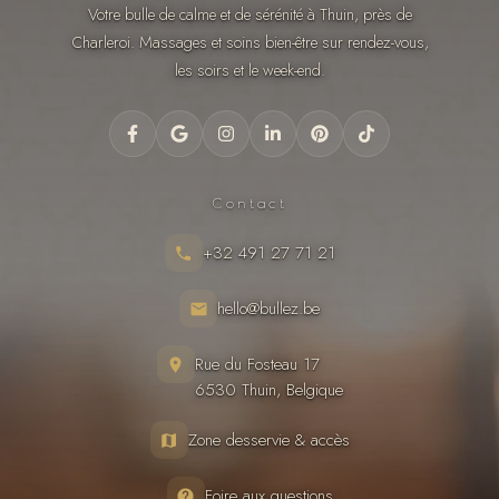
Votre bulle de calme et de sérénité à Thuin, près de
Charleroi. Massages et soins bien-être sur rendez-vous,
les soirs et le week-end.
Contact
+32 491 27 71 21
hello@bullez.be
Rue du Fosteau 17
6530 Thuin, Belgique
Zone desservie & accès
Foire aux questions