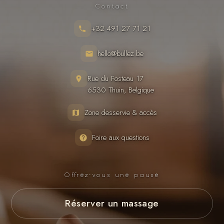
Contact
+32 491 27 71 21
hello@bullez.be
Rue du Fosteau 17
6530 Thuin, Belgique
Zone desservie & accès
Foire aux questions
Offrez-vous une pause
Réserver un massage