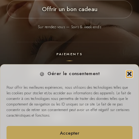
Offrir un bon cadeau
Sur rendez-vous — Soirs & week-ends
PAIEMENTS
Payconiq
Cash
Virement
Gérer le consentement
Pour offrir les meilleures expériences, nous utilisons des technologies telles que
SUR PLACE
les cookies pour stocker et/ou accéder aux informations des appareils. Le fait de
consentir à ces technologies nous permettra de traiter des données telles que le
comportement de navigation ou les ID uniques sur ce site. Le fait de ne pas
Wifi
Parking
consentir ou de retirer son consentement peut avoir un effet négatif sur certaines
caractéristiques et fonctions.
gratuit
Accepter