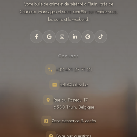
Votre bulle de calme et de sérénité à Thuin, près de
Charleroi. Massages et soins bien-être sur rendez-vous,
les soirs et le week-end.
Contact
+32 491 27 71 21
hello@bullez.be
Rue du Fosteau 17
6530 Thuin, Belgique
Zone desservie & accès
Foire aux questions