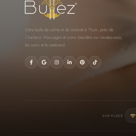
Votre bulle de calme et de sérénité à Thuin, près de
Charleroi. Massages et soins bien-être sur rendez-vous,
les soirs et le week-end.
SUR PLACE