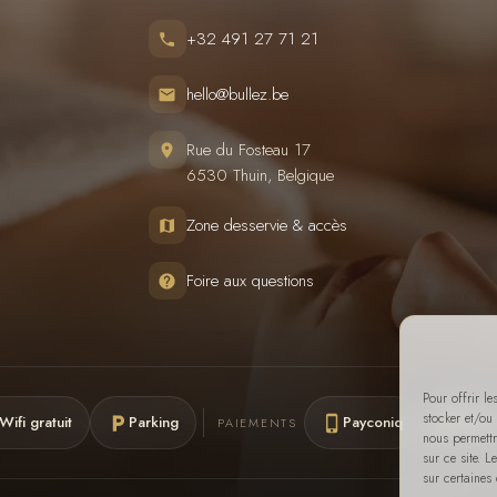
+32 491 27 71 21
hello@bullez.be
Rue du Fosteau 17
6530 Thuin, Belgique
Zone desservie & accès
Foire aux questions
Pour offrir l
stocker et/ou
Wifi gratuit
Parking
Payconiq
Cash
PAIEMENTS
nous permettr
sur ce site. 
sur certaines 