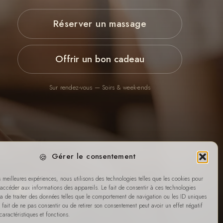
Réserver un massage
Offrir un bon cadeau
Sur rendez-vous — Soirs & week-ends
Gérer le consentement
es meilleures expériences, nous utilisons des technologies telles que les cookies pour
 accéder aux informations des appareils. Le fait de consentir à ces technologies
Virement
a de traiter des données telles que le comportement de navigation ou les ID uniques
Le fait de ne pas consentir ou de retirer son consentement peut avoir un effet négatif
caractéristiques et fonctions.